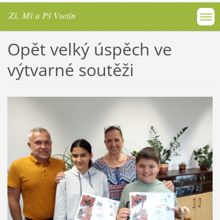
Zš, Mš a Pš Vsetín
Opět velký úspěch ve
výtvarné soutěži