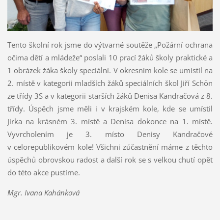
Tento školní rok jsme do výtvarné soutěže „Požární ochrana
očima dětí a mládeže“ poslali 10 prací žáků školy praktické a
1 obrázek žáka školy speciální. V okresním kole se umístil na
2. místě v kategorii mladších žáků speciálních škol Jiří Schön
ze třídy 3S a v kategorii starších žáků Denisa Kandračová z 8.
třídy. Úspěch jsme měli i v krajském kole, kde se umístil
Jirka na krásném 3. místě a Denisa dokonce na 1. místě.
Vyvrcholením je 3. místo Denisy Kandračové
v celorepublikovém kole! Všichni zúčastnění máme z těchto
úspěchů obrovskou radost a další rok se s velkou chutí opět
do této akce pustíme.
Mgr. Ivana Kahánková