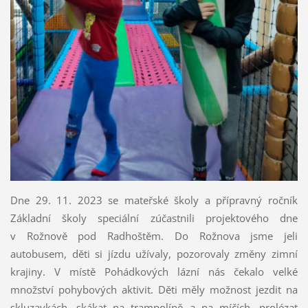
Dne 29. 11. 2023 se mateřské školy a přípravný ročník
Základní školy speciální zúčastnili projektového dne
v Rožnově pod Radhoštěm. Do Rožnova jsme jeli
autobusem, děti si jízdu užívaly, pozorovaly změny zimní
krajiny. V místě Pohádkových lázní nás čekalo velké
množství pohybových aktivit. Děti měly možnost jezdit na
skluzavkách, skákat na trampolíně a na míčích, prolézat