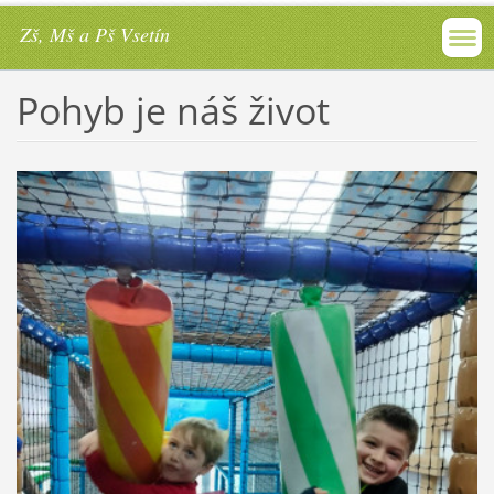
Zš, Mš a Pš Vsetín
Pohyb je náš život