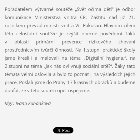
Pořadatelem výtvarné soutěže „Svět očima dětí“ je odbor
komunikace Ministerstva vnitra ČR. Záštitu nad již 21.
ročníkem převzal ministr vnitra Vít Rakušan. Hlavním cílem
této celostátní soutěže je zvýšit obecné povědomí žáků
v oblasti primární prevence rizikového chování
prostřednictvím tvůrčí činnosti. Na 1.stupni praktické školy
jsme kreslili a malovali na téma „Digitální hygiena.“, na
2.stupni na téma „Jak nás ovlivňují sociální sítě?“. Žáky tato
témata velmi oslovila a bylo to poznat i na výsledcích jejich
práce. Poslali jsme do Prahy 17 krásných obrázků a budeme
doufat, že v této soutěži opět uspějeme.
Mgr. Ivana Kahánková