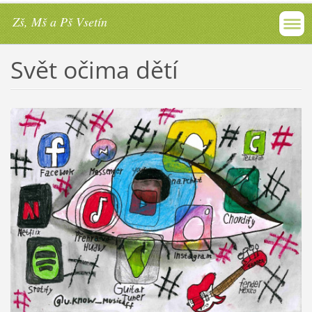
Zš, Mš a Pš Vsetín
Svět očima dětí