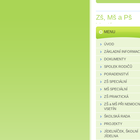
Zš, Mš a Pš
Vsetín
MENU
ÚVOD
ZÁKLADNÍ INFORMA
DOKUMENTY
SPOLEK RODIČŮ
PORADENSTVÍ
ZŠ SPECIÁLNÍ
MŠ SPECIÁLNÍ
ZŠ PRAKTICKÁ
ZŠ a MŠ PŘI NEMOCN
VSETÍN
ŠKOLSKÁ RADA
PROJEKTY
JÍDELNÍČEK, ŠKOLNÍ
JÍDELNA