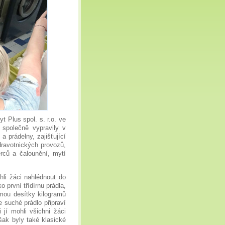
 Plus spol. s. r.o. ve
 společně vypravily v
a prádelny, zajišťující
dravotnických provozů,
erců a čalounění, mytí
i žáci nahlédnout do
o první třídírnu prádla,
ojmou desítky kilogramů
e suché prádlo připraví
jí mohli všichni žáci
šak byly také klasické