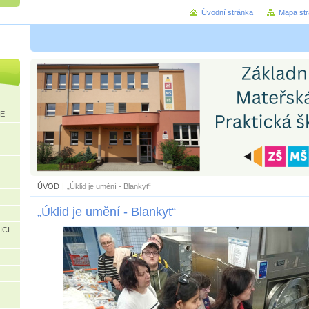
Úvodní stránka
Mapa st
CE
ÚVOD
|
„Úklid je umění - Blankyt“
„Úklid je umění - Blankyt“
ICI