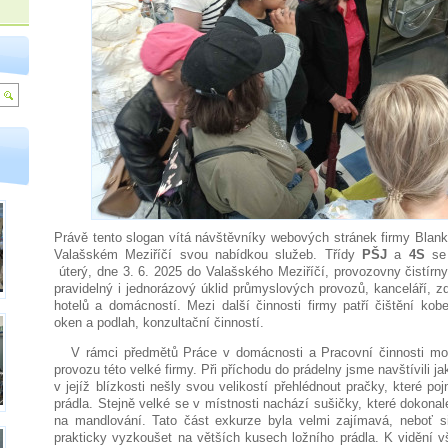
Právě tento slogan vítá návštěvníky webových stránek firmy Blankyt
Valašském Meziříčí svou nabídkou služeb. Třídy
PŠJ
a
4S
se
úterý, dne 3. 6. 2025 do Valašského Meziříčí, provozovny čistírny 
pravidelný i jednorázový úklid průmyslových provozů, kanceláří, z
hotelů a domácností. Mezi další činnosti firmy patří čištění kob
oken a podlah, konzultační činností.
V rámci předmětů Práce v domácnosti a Pracovní činnosti mohl
provozu této velké firmy. Při příchodu do prádelny jsme navštívili jak
v jejíž blízkosti nešly svou velikostí přehlédnout pračky, které p
prádla. Stejně velké se v místnosti nachází sušičky, které dokonal
na mandlování. Tato část exkurze byla velmi zajímavá, neboť si 
prakticky vyzkoušet na větších kusech ložního prádla. K vidění v