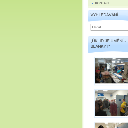
KONTAKT
VYHLEDÁVÁNÍ
„ÚKLID JE UMĚNÍ -
BLANKYT“