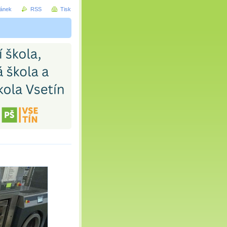
ránek
RSS
Tisk