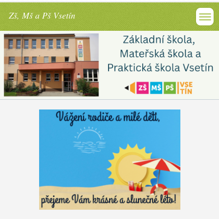
Zš, Mš a Pš Vsetín