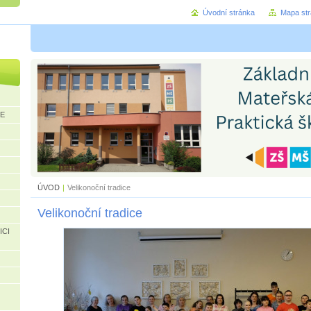
Úvodní stránka
Mapa st
CE
ÚVOD
|
Velikonoční tradice
Velikonoční tradice
ICI