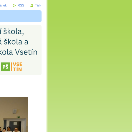
ránek
RSS
Tisk