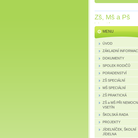
Zš, Mš a Pš
Vsetín
MENU
ÚVOD
ZÁKLADNÍ INFORMA
DOKUMENTY
SPOLEK RODIČŮ
PORADENSTVÍ
ZŠ SPECIÁLNÍ
MŠ SPECIÁLNÍ
ZŠ PRAKTICKÁ
ZŠ a MŠ PŘI NEMOCN
VSETÍN
ŠKOLSKÁ RADA
PROJEKTY
JÍDELNÍČEK, ŠKOLNÍ
JÍDELNA