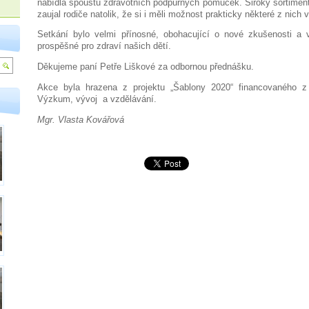
nabídla spoustu zdravotních podpůrných pomůcek. Široký sortimen
zaujal rodiče natolik, že si i měli možnost prakticky některé z nich 
Setkání bylo velmi přínosné, obohacující o nové zkušenosti a 
prospěšné pro zdraví našich dětí.
Děkujeme paní Petře Liškové za odbornou přednášku.
Akce byla hrazena z projektu „Šablony 2020“ financovaného z
Výzkum, vývoj a vzdělávání.
Mgr. Vlasta Kovářová