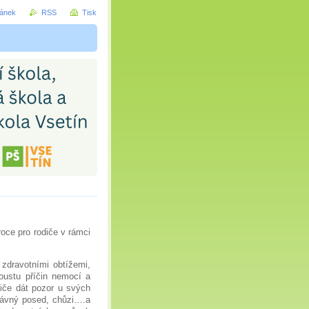
ránek
RSS
Tisk
oce pro rodiče v rámci
zdravotními obtížemi,
poustu příčin nemocí a
diče dát pozor u svých
právný posed, chůzi….a