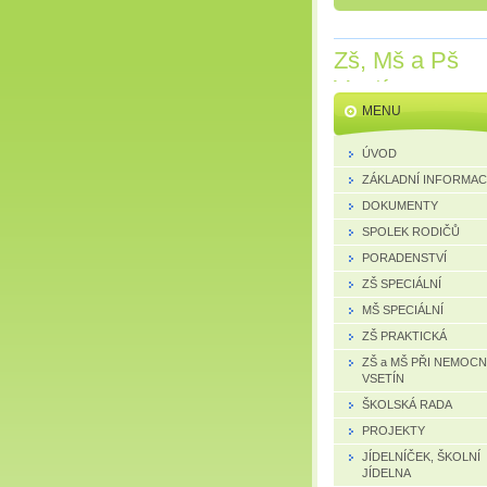
Zš, Mš a Pš
Vsetín
MENU
ÚVOD
ZÁKLADNÍ INFORMA
DOKUMENTY
SPOLEK RODIČŮ
PORADENSTVÍ
ZŠ SPECIÁLNÍ
MŠ SPECIÁLNÍ
ZŠ PRAKTICKÁ
ZŠ a MŠ PŘI NEMOCN
VSETÍN
ŠKOLSKÁ RADA
PROJEKTY
JÍDELNÍČEK, ŠKOLNÍ
JÍDELNA