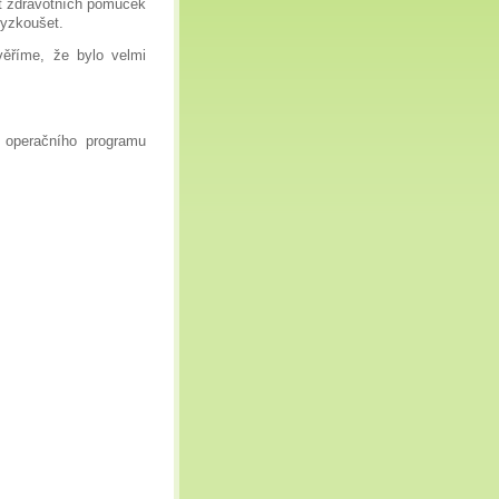
t zdravotních pomůcek
vyzkoušet.
věříme, že bylo velmi
 operačního programu