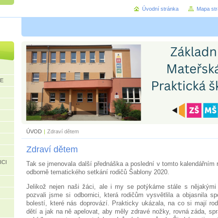
Úvodní stránka
Mapa st
CE
ÚVOD
|
Zdraví dětem
Zdraví dětem
ICI
Tak se jmenovala další přednáška a poslední v tomto kalendářním r
odborně tematického setkání rodičů Šablony 2020.
Jelikož nejen naši žáci, ale i my se potýkáme stále s nějakými 
pozvali jsme si odbornici, která rodičům vysvětlila a objasnila s
bolestí, které nás doprovází. Prakticky ukázala, na co si mají ro
dětí a jak na ně apelovat, aby měly zdravé nožky, rovná záda, s