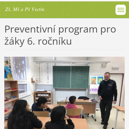
Zš, Mš a Pš Vsetín
Preventivní program pro
žáky 6. ročníku