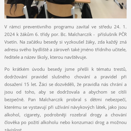
V rámci preventivního programu zavítal ve středu 24. 1.
2024 k žákům 6. třídy por. Bc. Malcharczik - příslušník PČR
Vsetín. Na začátku besedy si vyzkoušel žáky, zda každý zná
adresu svého bydliště a zároveň také jméno třídního učitele,
ředitele a název školy, kterou navštěvuje.
Po krátkém úvodu besedy jsme přešli k tématu trestů,
dodržování pravidel slušného chování a pravidel při
dosažení 15 let. Žáci se dozvěděli, že pravidla nás chrání a
jsou od toho, aby se dodržovala a abychom se cítili
bezpečně. Pan Malcharczik probral s dětmi nebezpečí,
kterému se vystavují při užívání návykových látek, jako jsou
alkohol, cigarety, podrobněji rozebral drogy a chování
člověka po požití alkoholu nebo konzumaci drog a možnou
závislost.