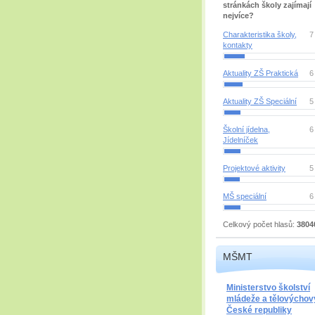
stránkách školy zajímají
nejvíce?
Charakteristika školy,
7
kontakty
Aktuality ZŠ Praktická
6
Aktuality ZŠ Speciální
5
Školní jídelna,
6
Jídelníček
Projektové aktivity
5
MŠ speciální
6
Celkový počet hlasů:
3804
MŠMT
Ministerstvo školství
mládeže a tělovýchov
České republiky