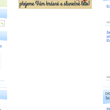
E
ví
Šk
un
E
ro
ww
DI
ŠK
R