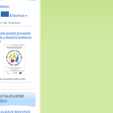
ramus+
ce zde: Erasmus+
olní projekt Evropské
ie s finanční podporou
U
w.skolniprojekty.info/
GITALIZUJEME
OLU
EALIZACE INVESTICE