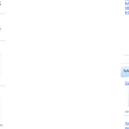
N
O
K
NA
Žá
viz
St
us,
gy