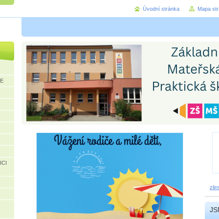
Úvodní stránka
Mapa st
CE
ICI
zli
JS