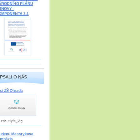
ÁRODNÍHO PLÁNU
BNOVY -
OMPONENTA 3.1
PSALI O NÁS
ci ZŠ Ohrada
 zde: t.ly/s_V-g
udenti Masarykova
mnázia