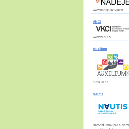
www.nadeje.cz/vsetin
VKCI
www.vkci.cz/
Auxilium
auxilium.cz
Nautis
Národní ústav pro autism