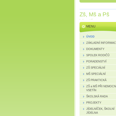
Zš, Mš a Pš
Vsetín
MENU
ÚVOD
ZÁKLADNÍ INFORMA
DOKUMENTY
SPOLEK RODIČŮ
PORADENSTVÍ
ZŠ SPECIÁLNÍ
MŠ SPECIÁLNÍ
ZŠ PRAKTICKÁ
ZŠ a MŠ PŘI NEMOCN
VSETÍN
ŠKOLSKÁ RADA
PROJEKTY
JÍDELNÍČEK, ŠKOLNÍ
JÍDELNA