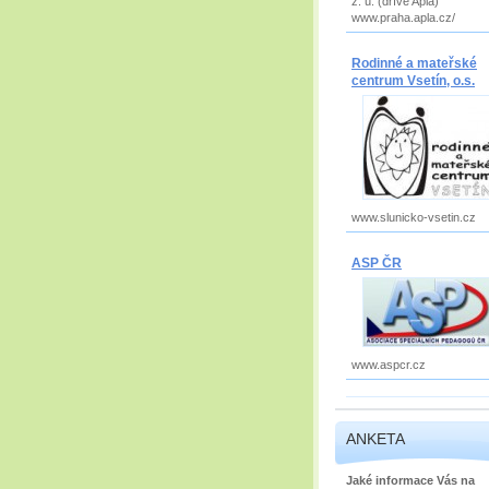
z. ú. (dříve Apla)
www.praha.apla.cz/
Rodinné a mateřské
centrum Vsetín, o.s.
www.slunicko-vsetin.cz
ASP ČR
www.aspcr.cz
ANKETA
Jaké informace Vás na