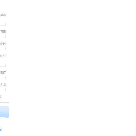
 464
 755
 944
 077
 587
 213
0
y