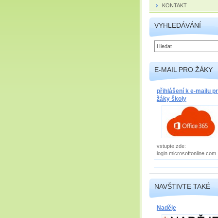
KONTAKT
VYHLEDÁVÁNÍ
E-MAIL PRO ŽÁKY
přihlášení k e-mailu p
žáky školy
vstupte zde:
login.microsoftonline.com
NAVŠTIVTE TAKÉ
Naděje