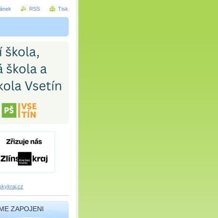
ránek
RSS
Tisk
nskykraj.cz
ME ZAPOJENI