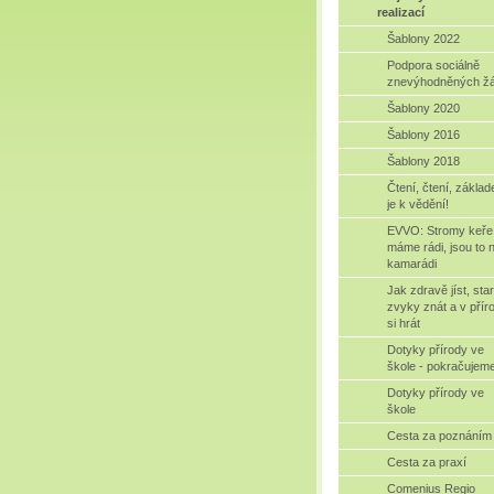
realizací
Šablony 2022
Podpora sociálně
znevýhodněných ž
Šablony 2020
Šablony 2016
Šablony 2018
Čtení, čtení, zákla
je k vědění!
EVVO: Stromy keře
máme rádi, jsou to 
kamarádi
Jak zdravě jíst, sta
zvyky znát a v přír
si hrát
Dotyky přírody ve
škole - pokračujem
Dotyky přírody ve
škole
Cesta za poznáním
Cesta za praxí
Comenius Regio