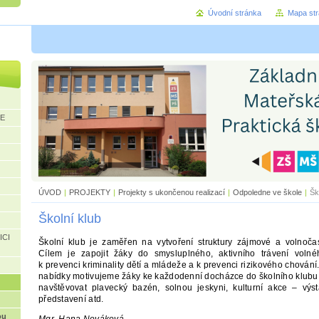
Úvodní stránka
Mapa st
CE
ÚVOD
|
PROJEKTY
|
Projekty s ukončenou realizací
|
Odpoledne ve škole
|
Šk
Školní klub
ICI
Školní klub je zaměřen na vytvoření struktury zájmové a volnočas
Cílem je zapojit žáky do smysluplného, aktivního trávení volné
k prevenci kriminality dětí a mládeže a k prevenci rizikového chování
nabídky motivujeme žáky ke každodenní docházce do školního klubu,
navštěvovat plavecký bazén, solnou jeskyni, kulturní akce – výst
představení atd.
ou
Mgr. Hana Nováková