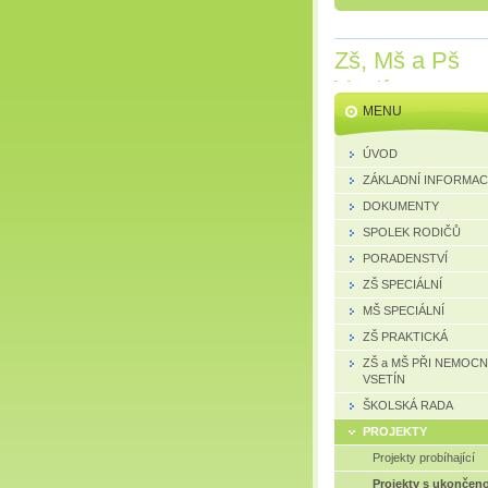
Zš, Mš a Pš
Vsetín
MENU
ÚVOD
ZÁKLADNÍ INFORMA
DOKUMENTY
SPOLEK RODIČŮ
PORADENSTVÍ
ZŠ SPECIÁLNÍ
MŠ SPECIÁLNÍ
ZŠ PRAKTICKÁ
ZŠ a MŠ PŘI NEMOCN
VSETÍN
ŠKOLSKÁ RADA
PROJEKTY
Projekty probíhající
Projekty s ukončen