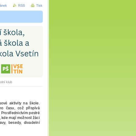
ránek
RSS
Tisk
olní klub
ové aktivity na škole.
ho času, což přispívá
. Prostřednictvím pestré
 kde mají možnost žáci
avy, besedy, divadelní