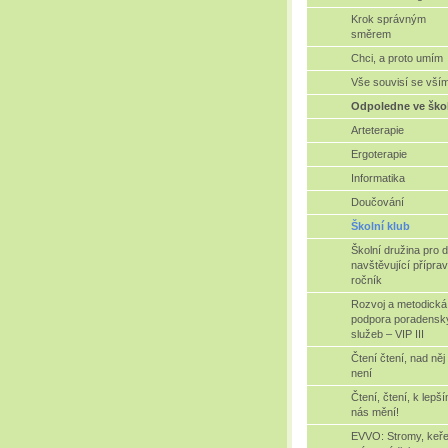
Krok správným
směrem
Chci, a proto umím
Vše souvisí se vší
Odpoledne ve ško
Arteterapie
Ergoterapie
Informatika
Doučování
Školní klub
Školní družina pro d
navštěvující přípra
ročník
Rozvoj a metodická
podpora poradensk
služeb – VIP III
Čtení čtení, nad něj
není
Čtení, čtení, k lepš
nás mění!
EVVO: Stromy, keř