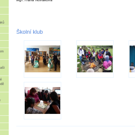
áků
Školní klub
dem
naši
ré
odě
e